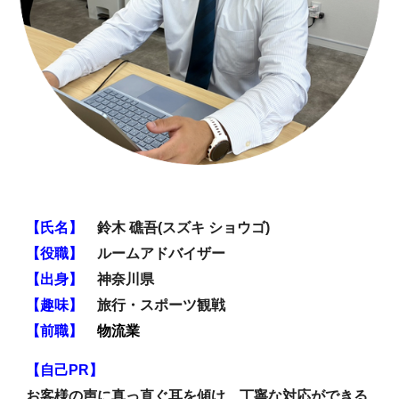
【氏名】
鈴木
礁吾
(
スズキ
ショウゴ
)
【役職】
ルームアドバイザー
【出身】
神奈川
県
【趣味】
旅行・スポーツ観戦
【前職】
物流
業
【自己PR】
お客様の声に真っ直ぐ耳を傾け、丁寧な対応ができる