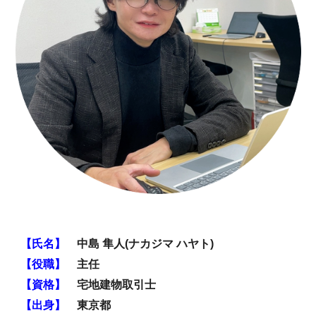
【氏名】
中島 隼人(ナカジマ ハヤト)
【役職】
主任
【
資格
】
宅地建物取引士
【出身】
東京都