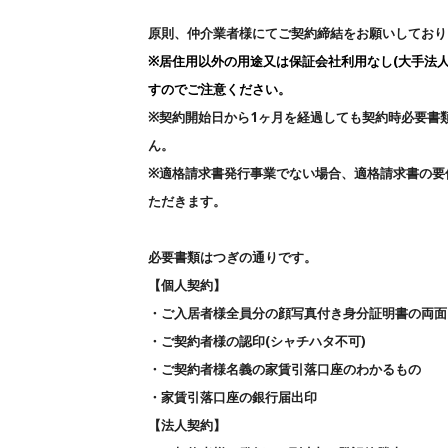
原則、仲介業者様にてご契約締結をお願いしており
※
居住
用以外の用途又は保証会社利用なし(大手法人
すのでご注意ください。
※契約開始日から1ヶ月を経過しても契約時必要書
ん。
※適格請求書発行事業でない場合、適格請求書の要
ただきます。
必要書類はつぎの通りです。
【個人契約】
・ご入居者様全員分の顔写真付き身分証明書の両面
・ご契約者様の認印(シャチハタ不可)
・ご契約者様名義の家賃引落口座のわかるもの
・家賃引落口座の銀行届出印
【法人契約】