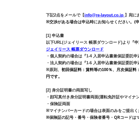
下記2点をメールで【
info@re-layout.co.jp
】宛に
※交渉がある場合は申込時にお知らせください。(
[1] 申込書
以下URL(ジェイリース 帳票ダウンロード)より
ジェイリース 帳票ダウンロード
・個人契約の場合は『1-4 入居申込書兼保証委託申
・
法人契約の場合は『1-6 入居申込書兼保証委託申
※原則、
初回保証料：賃料等の100％、月次保証料：賃料
円です。
[2] 身分証明書の両面写し
・顔写真付き身分証明書両面(運転免許証やマイナン
・
保険証両面
※マイナンバーカードの場合は表面のみをご提出く
※保険証の記号・番号・保険者番号・QRコードは