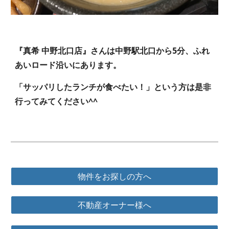
『
真希 中野北口店
』さんは
中野
駅北口から
5
分、
ふれ
あいロード
沿いにあります。
「
サッパリしたランチが食べたい！
」という方は是非
行ってみてください^^
物件をお探しの方へ
不動産オーナー様へ